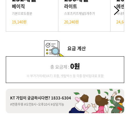
베이직
라이트
에센스
기본으로도충분
스포츠키즈채널5개추가
국내최다
19,140원
20,240원
24,640
요금 계산
0원
총 요금제 :
※ 부가가치세(VAT) 포함, 셋탑박스 등 각종 장비임대료 포함
KT 가입이 궁금하시다면? 1833-6304
#연중무휴 #오전8시~오후10시 #상담가능