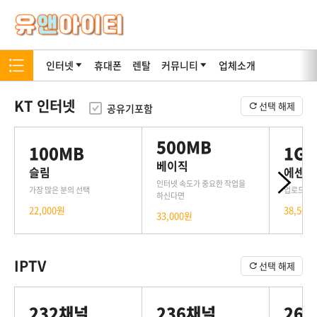
인터넷
휴대폰
렌탈
커뮤니티
업체소개
KT 인터넷
선택 해제
공유기포함
500MB
100MB
1G
베이직
슬림
에센스
인터넷 속도가 중요한 작업을
가장 많은 분의 선택
업로드와 
하신다면
22,000원
38,500
33,000원
IPTV
선택 해제
232채널
236채널
26