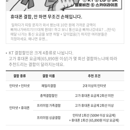
휴대폰 결합, 안 하면 무조건 손해입니다.
일하다가 띠링 문자가 와서 봤는데 10만 원에 가까운 금액이
빠져나가버리기!!!!대체 뭔데!! 하고 보니 통신요금 빠져나갔네요? ...(탄식)
매달 나가는 통신 요금을 보면 허탈 + 답이없음(?) ​하지만 여러분들은
걱정마세요. 왜냐면 유앤...
KT 결합할인은 크게 4종류로 나뉩니다.
고가 휴대폰 요금제(65,890원 이상)가 몇 회선 결합하느냐에 따라
추천드리는 결합이 달라지는데요.
결합 종류
결합 이름
추천 조건
인터넷 + 인터넷
패밀리결합
2대 이상의 인터넷
총액결합할인
고가 휴대폰 요금제 2회선 미만
프리미엄 가족결함
고가 휴대폰 요금제 2회선 이상
인터넷 + 휴대폰
인터넷 1회선 (500M 이상 요금제)
프리미엄 싱글결합
+ 휴대폰 1회선 (65,890원 이상 요금제)