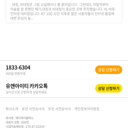
대칭, 비대칭은 그림 교실에서나 볼 용어입니다. 그런데도 어릴적부터
미술을 참 못했던 제가,대칭과 비대칭이 중요한 곳에 취직했습니다. 네, 바로
인터넷 대리점입니다. KT 10G 사건 이후로 많은 사용자들이 인터넷 품질에
대한 관심이 높...
1833-6304
상담 신청하기
365일 연중무휴
유앤아이티 카카오톡
상담 신청하기
실시간으로 간편하게 상담하세요
회사소개
유선 사전승낙서
무선 사전승낙서
개인정보처리방침
회사명 : 에이제이플래닛
대표자 성함 : 김보헌
사업자등록번호 : 276-87-03294