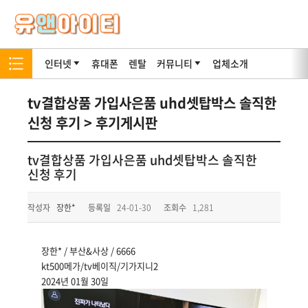
인터넷
휴대폰
렌탈
커뮤니티
업체소개
tv결합상품 가입사은품 uhd셋탑박스 솔직한
신청 후기 > 후기게시판
tv결합상품 가입사은품 uhd셋탑박스 솔직한
신청 후기
작성자
장한*
등록일
24-01-30
조회수
1,281
장한* / 부산&사상 / 6666
kt500메가/tv베이직/기가지니2
2024년 01월 30일