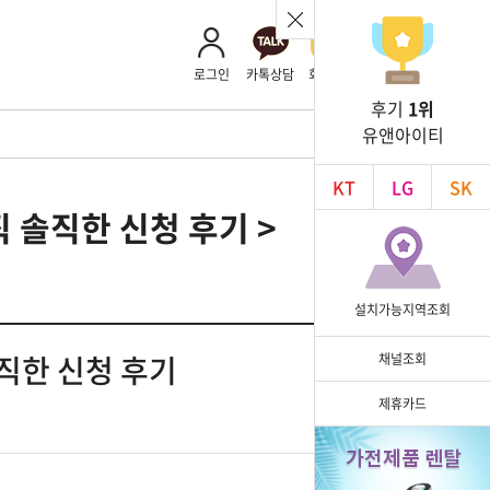
로그인
카톡상담
회사소개
후기
1위
유앤아이티
KT
LG
SK
 솔직한 신청 후기 >
설치가능지역조회
직한 신청 후기
채널조회
제휴카드