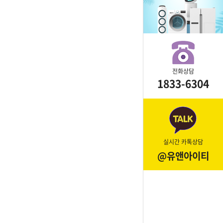
전화상담
1833-6304
실시간 카톡상담
@유앤아이티