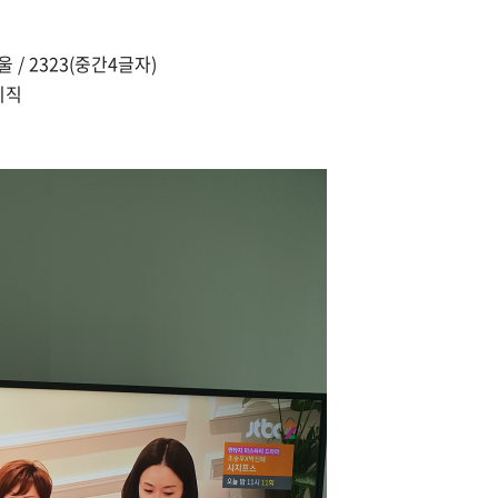
울 / 2323(중간4글자)
이직