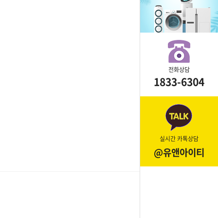
전화상담
1833-6304
실시간 카톡상담
@유앤아이티