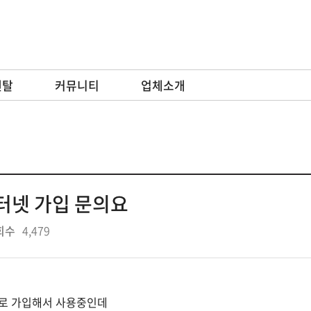
렌탈
커뮤니티
업체소개
인터넷 가입 문의요
회수
4,479
비로 가입해서 사용중인데