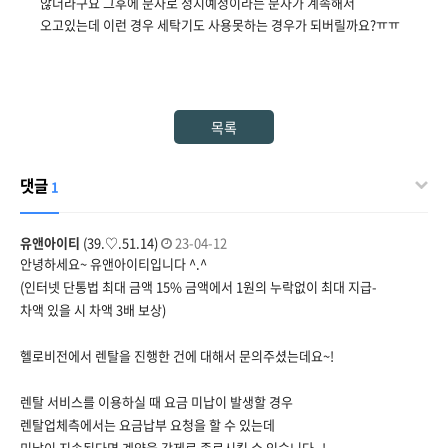
않더라구요 그후에 문자로 정지예정이라는 문자가 계속해서
오고있는데 이런 경우 세탁기도 사용못하는 경우가 되버릴까요?ㅠㅠ
목록
댓글
1
유앤아이티
(39.♡.51.14)
23-04-12
안녕하세요~ 유앤아이티입니다 ^.^
(인터넷 단통법 최대 금액 15% 금액에서 1원의 누락없이 최대 지급-
차액 있을 시 차액 3배 보상)
헬로비전에서 렌탈을 진행한 건에 대해서 문의주셨는데요~!
렌탈 서비스를 이용하실 때 요금 미납이 발생할 경우
렌탈업체측에서는 요금납부 ​요청을 할 수 있는데
미납이 지속된다면 계약을 강제로 종료시킬 수 있습니다..!