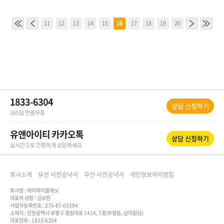
11
12
13
14
15
16
17
18
19
20
1833-6304
상담 신청하기
365일 연중무휴
유앤아이티 카카오톡
상담 신청하기
실시간으로 간편하게 상담하세요
회사소개
유선 사전승낙서
무선 사전승낙서
개인정보처리방침
회사명 : 에이제이플래닛
대표자 성함 : 김보헌
사업자등록번호 : 276-87-03294
소재지 : 인천광역시 부평구 경원대로 1414, 7층(부평동, 삼미빌딩)
대표전화 : 1833-6304